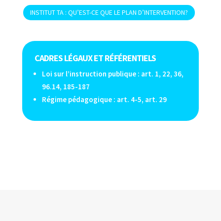
INSTITUT TA : QU’EST-CE QUE LE PLAN D’INTERVENTION?
CADRES LÉGAUX ET RÉFÉRENTIELS
Loi sur l’instruction publique : art. 1, 22, 36,
96.14, 185-187
Régime pédagogique : art. 4-5, art. 29
INFORMATIONS
< RETOUR