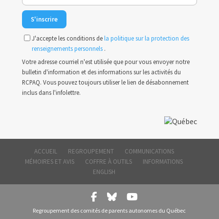
J'accepte les conditions de
la politique sur la protection des
renseignements personnels
.
Votre adresse courriel n'est utilisée que pour vous envoyer notre
bulletin d'information et des informations sur les activités du
RCPAQ. Vous pouvez toujours utiliser le lien de désabonnement
inclus dans l'infolettre.
ACCUEIL
REGROUPEMENT
COMMUNICATIONS
MÉMOIRES ET AVIS
COFFRE À OUTILS
INFORMATIONS
ENGLISH
Regroupement des comités de parents autonomes du Québec