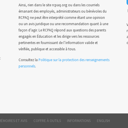
Ainsi, rien dans le site rcpaq.org ou dans les courriels
émanant des employés, administrateurs ou bénévoles du
RCPAQ ne peut être interprété comme étant une opinion
ou un avis juridique ou une recommandation quant à une
V
façon d’agir. Le RCPAQ répond aux questions des parents
n
engagés en Éducation et les dirige vers les ressources
a
pertinentes en fournissant de l’information valide et
vérifiée, publique et accessible à tous.
c
Consultez la
Politique sur la protection des renseignements
personnels
.
MÉMOIRES ET AVIS
COFFRE À OUTILS
INFORMATIONS
ENGLISH