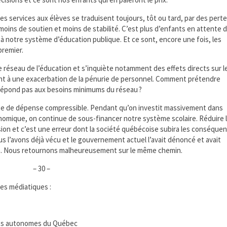
 services aux élèves se traduisent toujours, tôt ou tard, par des pert
moins de soutien et moins de stabilité. C’est plus d’enfants en attente 
à notre système d’éducation publique. Et ce sont, encore une fois, les
premier.
le réseau de l’éducation et s’inquiète notamment des effets directs sur l
nt à une exacerbation de la pénurie de personnel. Comment prétendre
e répond pas aux besoins minimums du réseau ?
oste de dépense compressible. Pendant qu’on investit massivement dans
mique, on continue de sous-financer notre système scolaire. Réduire 
ision et c’est une erreur dont la société québécoise subira les conséque
 l’avons déjà vécu et le gouvernement actuel l’avait dénoncé et avait
on. Nous retournons malheureusement sur le même chemin.
– 30 –
es médiatiques :
nts autonomes du Québec