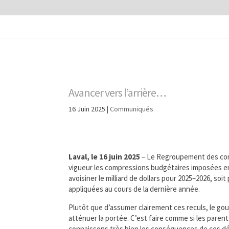
Avancer vers l’arrière…
16 Juin 2025
|
Communiqués
Laval, le 16 juin 2025
– Le Regroupement des com
vigueur les compressions budgétaires imposées en
avoisiner le milliard de dollars pour 2025–2026, so
appliquées au cours de la dernière année.
Plutôt que d’assumer clairement ces reculs, le g
atténuer la portée. C’est faire comme si les pare
connaissons très bien les conséquences de ces déci