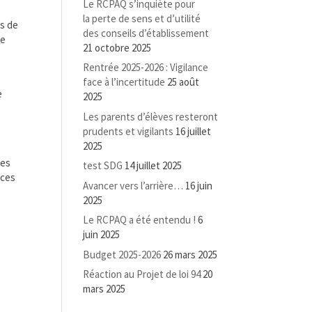
Le RCPAQ s’inquiète pour
la perte de sens et d’utilité
es de
des conseils d’établissement
de
21 octobre 2025
Rentrée 2025-2026 : Vigilance
face à l’incertitude
25 août
e
2025
Les parents d’élèves resteront
prudents et vigilants
16 juillet
2025
les
test SDG
14 juillet 2025
nces
Avancer vers l’arrière…
16 juin
2025
Le RCPAQ a été entendu !
6
juin 2025
Budget 2025-2026
26 mars 2025
Réaction au Projet de loi 94
20
mars 2025