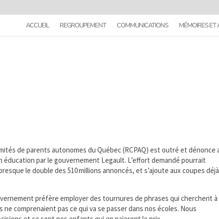
ACCUEIL
REGROUPEMENT
COMMUNICATIONS
MÉMOIRES ET 
ités de parents autonomes du Québec (RCPAQ) est outré et dénonce 
 éducation par le gouvernement Legault. L’effort demandé pourrait
it presque le double des 510 millions annoncés, et s’ajoute aux coupes déj
ouvernement préfère employer des tournures de phrases qui cherchent à
nts ne comprenaient pas ce qui va se passer dans nos écoles. Nous
sions et ce sont nos enfants qui en paieront le prix.