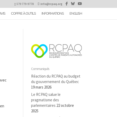
579 779-9778
info@rcpaq.org
AVIS
COFFRE À OUTILS
INFORMATIONS
ENGLISH
Communiqués
Réaction du RCPAQ au budget
avec
du gouvernement du Québec
19 mars 2026
à
Le RCPAQ salue le
pragmatisme des
parlementaires
22 octobre
 en
2025