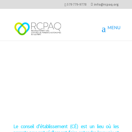
579 779-9778
info@rcpaq.org
ASSUMER UN RÔLE DANS
Le conseil d’établissement (CÉ) est un lieu où les