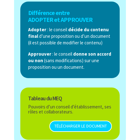
Différence entre
ADOPTER et APPROUVER
Adopter
: le conseil
décide du contenu
final
d’une proposition ou d’un document
(il est possible de modifier le contenu)
Approuver
: le conseil
donne son accord
ou non
(sans modifications) sur une
proposition ou un document.
Tableau du MEQ
Pouvoirs d’un conseil d’établissement, ses
rôles et collaborateurs.
TÉLÉCHARGER LE DOCUMENT