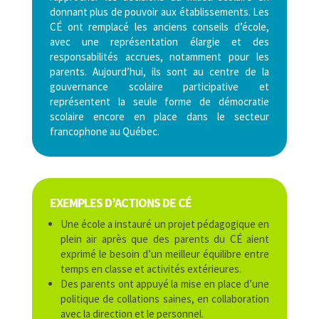
donnant plus de pouvoir aux établissements. Les
CÉ ont remplacé les anciens conseils d’école,
avec une représentation élargie et des
responsabilités accrues, notamment pour les
parents. Aujourd’hui, ils sont au centre de la
gouvernance scolaire participative et
représentent la seule forme de démocratie
scolaire encore en place dans le secteur
francophone au Québec.
EXEMPLES D’ACTIONS DE CÉ
Une école a instauré un projet pédagogique en
plein air après que des parents du CÉ aient
exprimé le besoin d’un meilleur équilibre entre
temps en classe et activités extérieures.
Des parents ont appuyé la mise en place d’une
politique de collations saines, en collaboration
avec la direction et le personnel.