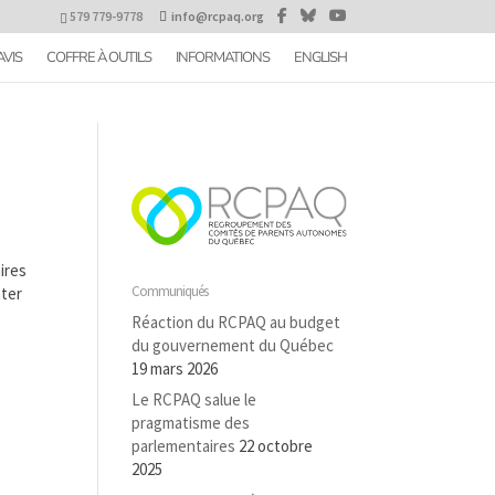
579 779-9778
info@rcpaq.org
AVIS
COFFRE À OUTILS
INFORMATIONS
ENGLISH
ires
Communiqués
nter
Réaction du RCPAQ au budget
du gouvernement du Québec
19 mars 2026
Le RCPAQ salue le
pragmatisme des
parlementaires
22 octobre
2025