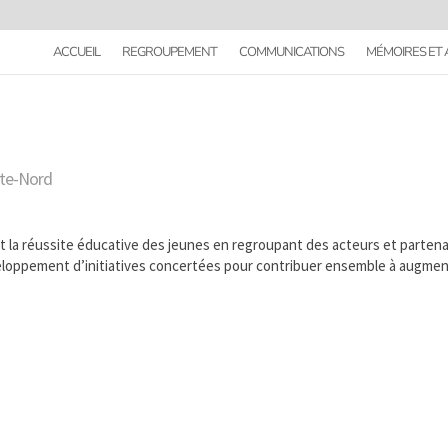
ACCUEIL
REGROUPEMENT
COMMUNICATIONS
MÉMOIRES ET 
ôte-Nord
t la réussite éducative des jeunes en regroupant des acteurs et partena
éveloppement d’initiatives concertées pour contribuer ensemble à augme