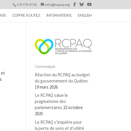
579 779-9778
info@rcpaq.org
AVIS
COFFRE À OUTILS
INFORMATIONS
ENGLISH
Communiqués
 et
Réaction du RCPAQ au budget
es
du gouvernement du Québec
19 mars 2026
Le RCPAQ salue le
pragmatisme des
parlementaires
22 octobre
2025
Le RCPAQ s’inquiète pour
la perte de sens et d’utilité