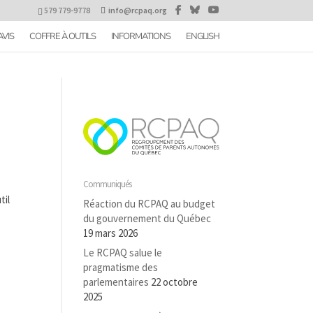
579 779-9778
info@rcpaq.org
AVIS
COFFRE À OUTILS
INFORMATIONS
ENGLISH
Communiqués
til
Réaction du RCPAQ au budget
du gouvernement du Québec
19 mars 2026
Le RCPAQ salue le
pragmatisme des
parlementaires
22 octobre
2025