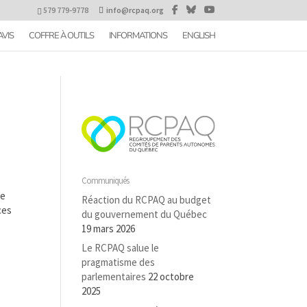
579 779-9778
info@rcpaq.org
AVIS
COFFRE À OUTILS
INFORMATIONS
ENGLISH
Communiqués
le
Réaction du RCPAQ au budget
ces
du gouvernement du Québec
19 mars 2026
Le RCPAQ salue le
pragmatisme des
parlementaires
22 octobre
2025