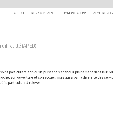
ACCUEIL
REGROUPEMENT
COMMUNICATIONS
MÉMOIRES ET 
 difficulté (APED)
soins particuliers afin qu’ils puissent s’épanouir pleinement dans leur rô
che, son ouverture et son accueil, mais aussi par la diversité des servi
éfis particuliers à relever.